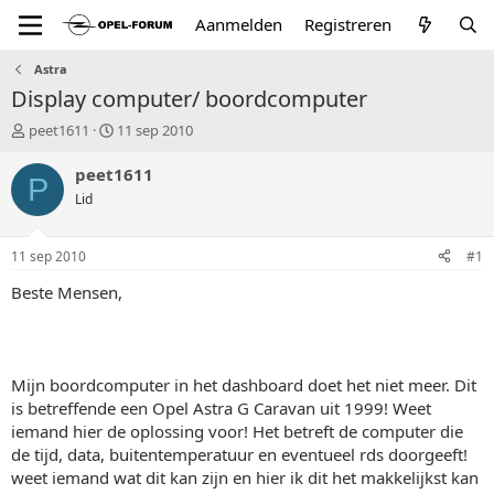
Aanmelden
Registreren
Astra
Display computer/ boordcomputer
T
S
peet1611
11 sep 2010
o
t
p
a
peet1611
P
i
r
Lid
c
t
s
d
t
a
11 sep 2010
#1
a
t
r
u
Beste Mensen,
t
m
e
r
Mijn boordcomputer in het dashboard doet het niet meer. Dit
is betreffende een Opel Astra G Caravan uit 1999! Weet
iemand hier de oplossing voor! Het betreft de computer die
de tijd, data, buitentemperatuur en eventueel rds doorgeeft!
weet iemand wat dit kan zijn en hier ik dit het makkelijkst kan