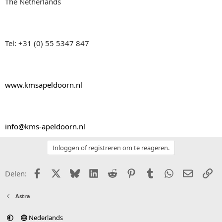
The Netherlands
Tel: +31 (0) 55 5347 847
www.kmsapeldoorn.nl
info@kms-apeldoorn.nl
Inloggen of registreren om te reageren.
Facebook
X (Twitter)
Bluesky
LinkedIn
Reddit
Pinterest
Tumblr
WhatsApp
E-mail
Li
Delen:
Astra
Nederlands