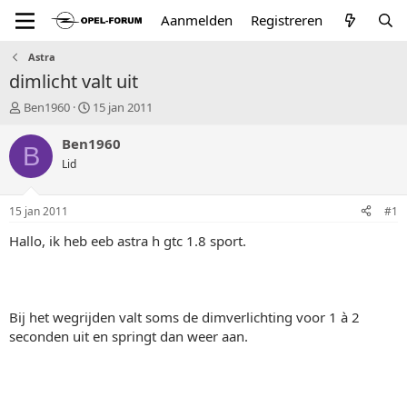
Aanmelden
Registreren
Astra
dimlicht valt uit
T
S
Ben1960
15 jan 2011
o
t
p
a
Ben1960
B
i
r
Lid
c
t
s
d
t
a
15 jan 2011
#1
a
t
r
u
Hallo, ik heb eeb astra h gtc 1.8 sport.
t
m
e
r
Bij het wegrijden valt soms de dimverlichting voor 1 à 2
seconden uit en springt dan weer aan.