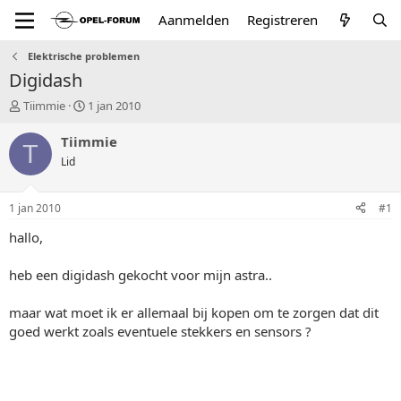
Aanmelden
Registreren
Elektrische problemen
Digidash
T
S
Tiimmie
1 jan 2010
o
t
p
a
Tiimmie
T
i
r
Lid
c
t
s
d
t
a
1 jan 2010
#1
a
t
r
u
hallo,
t
m
e
heb een digidash gekocht voor mijn astra..
r
maar wat moet ik er allemaal bij kopen om te zorgen dat dit
goed werkt zoals eventuele stekkers en sensors ?