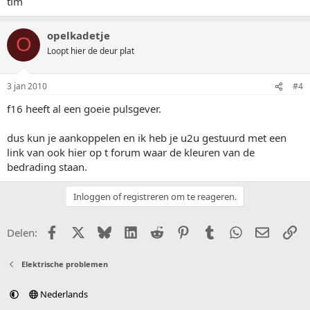
tim
opelkadetje
O
Loopt hier de deur plat
3 jan 2010
#4
f16 heeft al een goeie pulsgever.
dus kun je aankoppelen en ik heb je u2u gestuurd met een
link van ook hier op t forum waar de kleuren van de
bedrading staan.
Inloggen of registreren om te reageren.
Facebook
X (Twitter)
Bluesky
LinkedIn
Reddit
Pinterest
Tumblr
WhatsApp
E-mail
Li
Delen:
Elektrische problemen
Nederlands