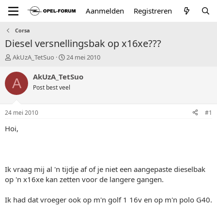
Aanmelden
Registreren
Corsa
Diesel versnellingsbak op x16xe???
T
S
AkUzA_TetSuo
24 mei 2010
o
t
p
a
AkUzA_TetSuo
A
i
r
Post best veel
c
t
s
d
t
a
24 mei 2010
#1
a
t
r
u
Hoi,
t
m
e
r
Ik vraag mij al 'n tijdje af of je niet een aangepaste dieselbak
op 'n x16xe kan zetten voor de langere gangen.
Ik had dat vroeger ook op m'n golf 1 16v en op m'n polo G40.