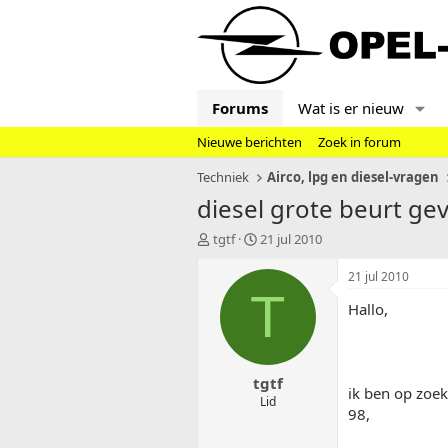
Forums
Wat is er nieuw
Nieuwe berichten
Zoek in forum
Techniek
Airco, lpg en diesel-vragen
diesel grote beurt ge
T
S
tgtf
21 jul 2010
o
t
p
a
21 jul 2010
i
r
T
Hallo,
c
t
s
d
t
a
a
t
tgtf
r
u
ik ben op zoek
t
m
Lid
98,
e
r