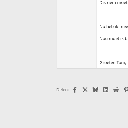
Dis riem moet
Nu heb ik mee
Nou moet ik bi
Groeten Tom,
Facebook
X (Twitter)
Bluesky
LinkedIn
Redd
Delen: