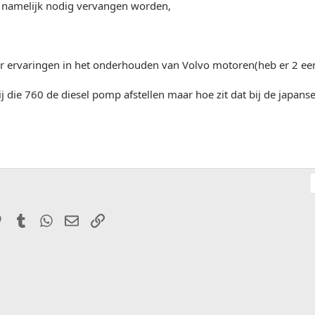
 namelijk nodig vervangen worden,
r ervaringen in het onderhouden van Volvo motoren(heb er 2 een
j die 760 de diesel pomp afstellen maar hoe zit dat bij de japanse
it
Pinterest
Tumblr
WhatsApp
E-mail
Link