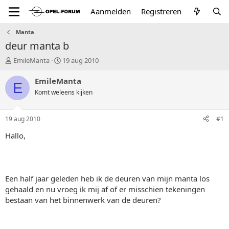
Aanmelden
Registreren
Manta
deur manta b
T
S
EmileManta
19 aug 2010
o
t
p
a
EmileManta
E
i
r
Komt weleens kijken
c
t
s
d
t
a
19 aug 2010
#1
a
t
r
u
Hallo,
t
m
e
r
Een half jaar geleden heb ik de deuren van mijn manta los
gehaald en nu vroeg ik mij af of er misschien tekeningen
bestaan van het binnenwerk van de deuren?