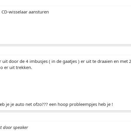
 CD-wisselaar aansturen
 uit door de 4 imbusjes ( in de gaatjes ) er uit te draaien en met 2
io er uit trekken.
... heb je je auto net ofzo??? een hoop probleempjes heb je !
st door speaker