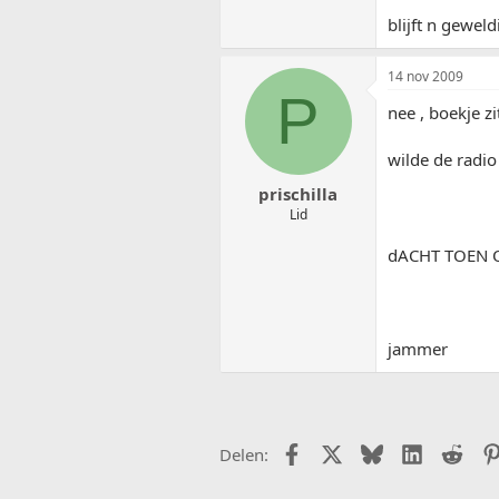
blijft n gewel
14 nov 2009
P
nee , boekje z
wilde de radio
prischilla
Lid
dACHT TOEN 
jammer
Facebook
X (Twitter)
Bluesky
LinkedIn
Redd
Delen: