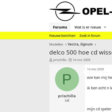
Forums
Wat is er nieuw
Nieuwe berichten
Zoek in forum
Modellen
Vectra, Signum
delco 500 hoe cd wiss
T
S
prischilla
14 nov 2009
o
t
p
a
14 nov 2009
i
r
P
wie kan mij he
c
t
s
d
t
a
ik ben echt n 
a
t
prischilla
r
u
t
m
Lid
e
mijn cd speler
r