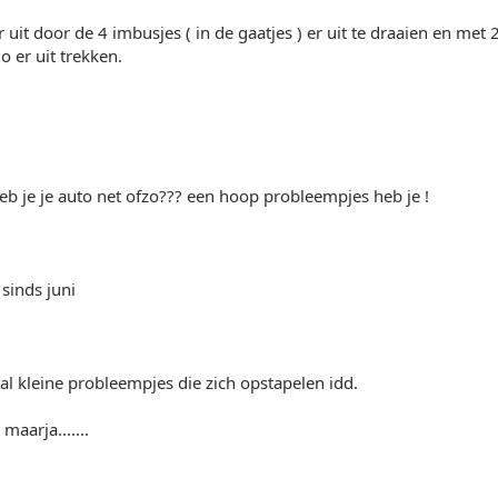
 uit door de 4 imbusjes ( in de gaatjes ) er uit te draaien en met 2
io er uit trekken.
... heb je je auto net ofzo??? een hoop probleempjes heb je !
 sinds juni
aal kleine probleempjes die zich opstapelen idd.
aarja.......