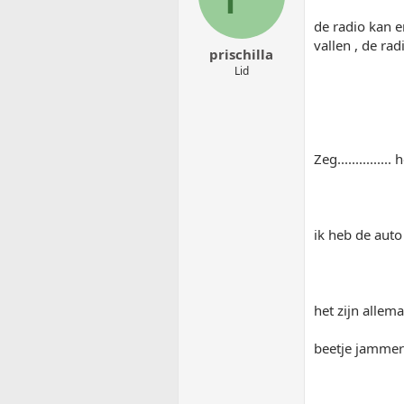
de radio kan er
vallen , de rad
prischilla
Lid
Zeg............
ik heb de auto
het zijn allem
beetje jammer m