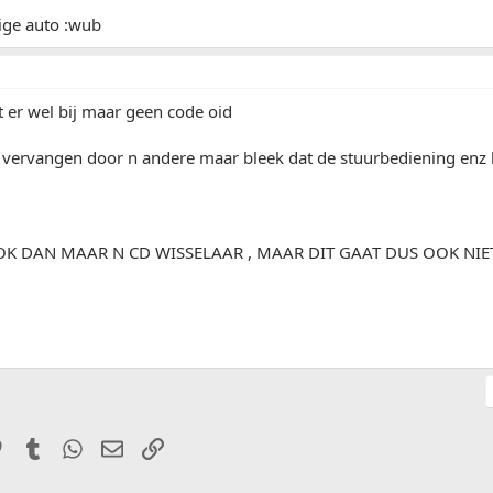
dige auto :wub
it er wel bij maar geen code oid
 vervangen door n andere maar bleek dat de stuurbediening enz 
OK DAN MAAR N CD WISSELAAR , MAAR DIT GAAT DUS OOK NI
it
Pinterest
Tumblr
WhatsApp
E-mail
Link