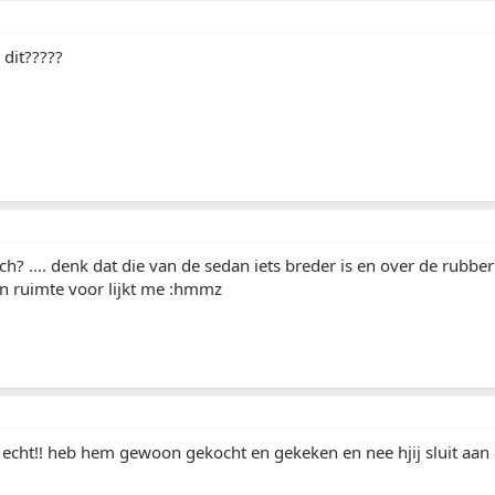
dit?????
toch? .... denk dat die van de sedan iets breder is en over de rubbe
en ruimte voor lijkt me :hmmz
t echt!! heb hem gewoon gekocht en gekeken en nee hjij sluit aan