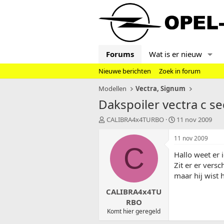
Forums
Wat is er nieuw
Nieuwe berichten
Zoek in forum
Modellen
Vectra, Signum
Dakspoiler vectra c se
T
S
CALIBRA4x4TURBO
11 nov 2009
o
t
p
a
11 nov 2009
i
r
C
Hallo weet er 
c
t
s
d
Zit er er versc
t
a
maar hij wist 
a
t
CALIBRA4x4TU
r
u
t
m
RBO
e
Komt hier geregeld
r