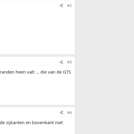
#2
#3
rranden heen valt ... die van de GTS
#4
 de zijkanten en bovenkant niet