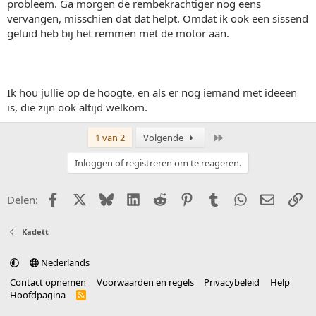
probleem. Ga morgen de rembekrachtiger nog eens
vervangen, misschien dat dat helpt. Omdat ik ook een sissend
geluid heb bij het remmen met de motor aan.
Ik hou jullie op de hoogte, en als er nog iemand met ideeen
is, die zijn ook altijd welkom.
Laatste
1 van 2
Volgende
Inloggen of registreren om te reageren.
Facebook
X (Twitter)
Bluesky
LinkedIn
Reddit
Pinterest
Tumblr
WhatsApp
E-mail
Li
Delen:
Kadett
Nederlands
Contact opnemen
Voorwaarden en regels
Privacybeleid
Help
Hoofdpagina
R
S
S