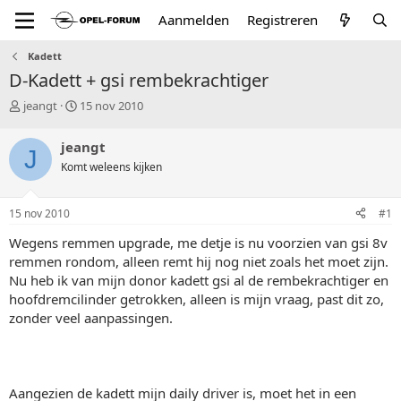
Aanmelden
Registreren
Kadett
D-Kadett + gsi rembekrachtiger
T
S
jeangt
15 nov 2010
o
t
p
a
jeangt
J
i
r
Komt weleens kijken
c
t
s
d
t
a
15 nov 2010
#1
a
t
r
u
Wegens remmen upgrade, me detje is nu voorzien van gsi 8v
t
m
remmen rondom, alleen remt hij nog niet zoals het moet zijn.
e
Nu heb ik van mijn donor kadett gsi al de rembekrachtiger en
r
hoofdremcilinder getrokken, alleen is mijn vraag, past dit zo,
zonder veel aanpassingen.
Aangezien de kadett mijn daily driver is, moet het in een