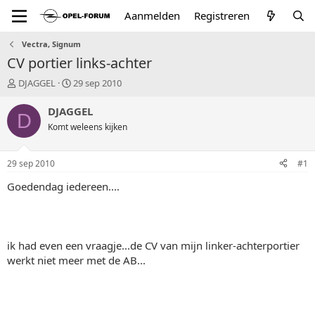
Aanmelden
Registreren
Vectra, Signum
CV portier links-achter
T
S
DJAGGEL
29 sep 2010
o
t
p
a
DJAGGEL
D
i
r
Komt weleens kijken
c
t
s
d
t
a
29 sep 2010
#1
a
t
r
u
Goedendag iedereen....
t
m
e
r
ik had even een vraagje...de CV van mijn linker-achterportier
werkt niet meer met de AB...