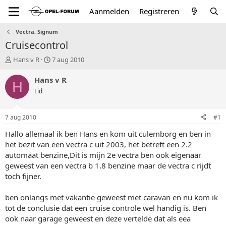
Aanmelden
Registreren
Vectra, Signum
Cruisecontrol
T
S
Hans v R
7 aug 2010
o
t
p
a
Hans v R
H
i
r
Lid
c
t
s
d
t
a
7 aug 2010
#1
a
t
r
u
Hallo allemaal ik ben Hans en kom uit culemborg en ben in
t
m
het bezit van een vectra c uit 2003, het betreft een 2.2
e
automaat benzine,Dit is mijn 2e vectra ben ook eigenaar
r
geweest van een vectra b 1.8 benzine maar de vectra c rijdt
toch fijner.
ben onlangs met vakantie geweest met caravan en nu kom ik
tot de conclusie dat een cruise controle wel handig is. Ben
ook naar garage geweest en deze vertelde dat als eea