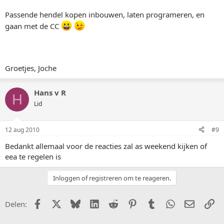
Passende hendel kopen inbouwen, laten programeren, en
gaan met de CC
Groetjes, Joche
Hans v R
H
Lid
12 aug 2010
#9
Bedankt allemaal voor de reacties zal as weekend kijken of
eea te regelen is
Inloggen of registreren om te reageren.
Facebook
X (Twitter)
Bluesky
LinkedIn
Reddit
Pinterest
Tumblr
WhatsApp
E-mail
Li
Delen: