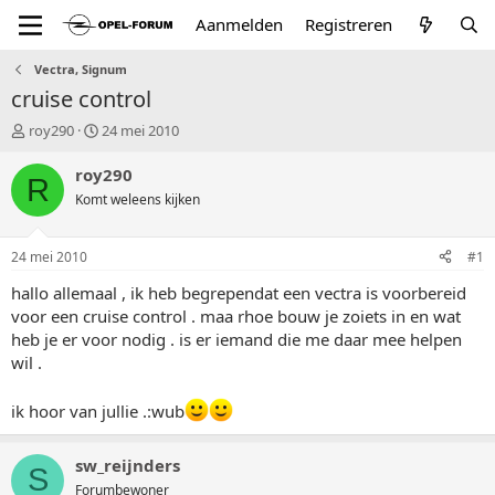
Aanmelden
Registreren
Vectra, Signum
cruise control
T
S
roy290
24 mei 2010
o
t
p
a
roy290
R
i
r
Komt weleens kijken
c
t
s
d
t
a
24 mei 2010
#1
a
t
r
u
hallo allemaal , ik heb begrependat een vectra is voorbereid
t
m
voor een cruise control . maa rhoe bouw je zoiets in en wat
e
heb je er voor nodig . is er iemand die me daar mee helpen
r
wil .
ik hoor van jullie .:wub
sw_reijnders
S
Forumbewoner