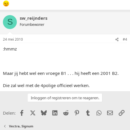
sw_reijnders
S
Forumbewoner
24 mei 2010
#4
:hmmz
Maar jij hebt wel een vroege B1 . . . hij heeft een 2001 B2.
Die zal wel met de 4polige officieel werken.
Inloggen of registreren om te reageren.
Facebook
X (Twitter)
Bluesky
LinkedIn
Reddit
Pinterest
Tumblr
WhatsApp
E-mail
Li
Delen:
Vectra, Signum