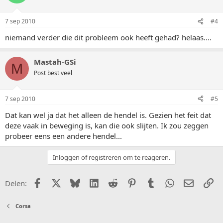
7 sep 2010
#4
niemand verder die dit probleem ook heeft gehad? helaas....
Mastah-GSi
M
Post best veel
7 sep 2010
#5
Dat kan wel ja dat het alleen de hendel is. Gezien het feit dat
deze vaak in beweging is, kan die ook slijten. Ik zou zeggen
probeer eens een andere hendel...
Inloggen of registreren om te reageren.
Facebook
X (Twitter)
Bluesky
LinkedIn
Reddit
Pinterest
Tumblr
WhatsApp
E-mail
Li
Delen:
Corsa