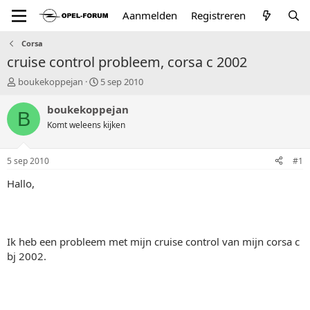
Aanmelden
Registreren
Corsa
cruise control probleem, corsa c 2002
T
S
boukekoppejan
5 sep 2010
o
t
p
a
boukekoppejan
B
i
r
Komt weleens kijken
c
t
s
d
t
a
5 sep 2010
#1
a
t
r
u
Hallo,
t
m
e
r
Ik heb een probleem met mijn cruise control van mijn corsa c
bj 2002.