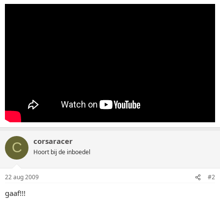
corsaracer
C
Hoort bij de inboedel
22 aug 2009
#2
gaaf!!!