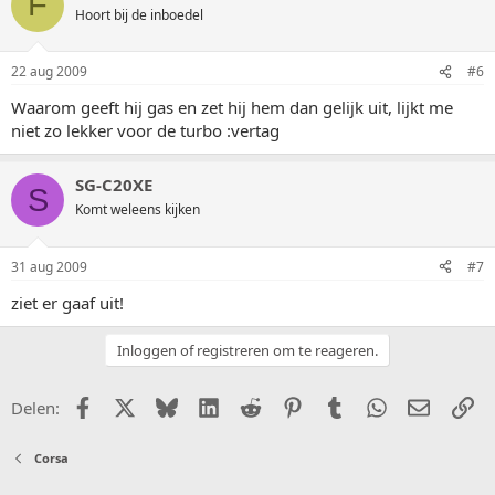
F
Hoort bij de inboedel
22 aug 2009
#6
Waarom geeft hij gas en zet hij hem dan gelijk uit, lijkt me
niet zo lekker voor de turbo :vertag
SG-C20XE
S
Komt weleens kijken
31 aug 2009
#7
ziet er gaaf uit!
Inloggen of registreren om te reageren.
Facebook
X (Twitter)
Bluesky
LinkedIn
Reddit
Pinterest
Tumblr
WhatsApp
E-mail
Li
Delen:
Corsa