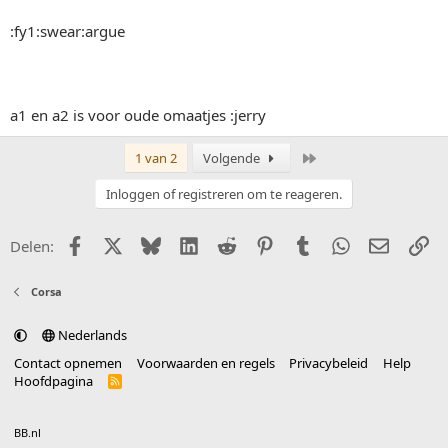
:fy1:swear:argue
a1 en a2 is voor oude omaatjes :jerry
Laatste
1 van 2
Volgende
Inloggen of registreren om te reageren.
Facebook
X (Twitter)
Bluesky
LinkedIn
Reddit
Pinterest
Tumblr
WhatsApp
E-mail
Li
Delen:
Corsa
Nederlands
Contact opnemen
Voorwaarden en regels
Privacybeleid
Help
Hoofdpagina
R
S
S
®
Community platform by XenForo
© 2010-2025 XenForo Ltd.
vertaald door
BB.nl