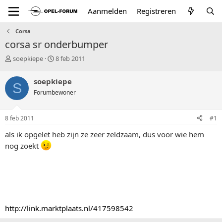
Aanmelden
Registreren
Corsa
corsa sr onderbumper
T
S
soepkiepe
8 feb 2011
o
t
p
a
soepkiepe
S
i
r
Forumbewoner
c
t
s
d
t
a
8 feb 2011
#1
a
t
r
u
als ik opgelet heb zijn ze zeer zeldzaam, dus voor wie hem
t
m
nog zoekt
e
r
http://link.marktplaats.nl/417598542