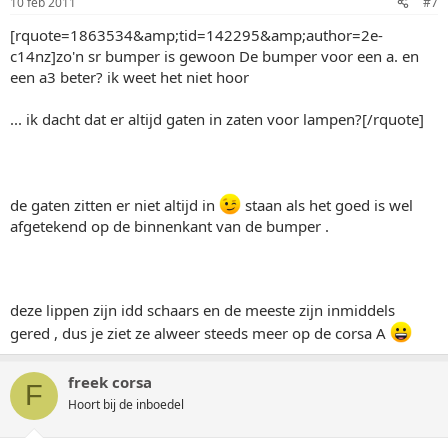
10 feb 2011
#7
[rquote=1863534&amp;tid=142295&amp;author=2e-
c14nz]zo'n sr bumper is gewoon De bumper voor een a. en
een a3 beter? ik weet het niet hoor
... ik dacht dat er altijd gaten in zaten voor lampen?[/rquote]
de gaten zitten er niet altijd in
staan als het goed is wel
afgetekend op de binnenkant van de bumper .
deze lippen zijn idd schaars en de meeste zijn inmiddels
gered , dus je ziet ze alweer steeds meer op de corsa A
freek corsa
F
Hoort bij de inboedel