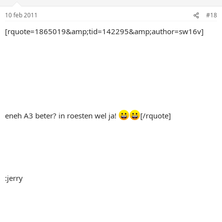
10 feb 2011
#18
[rquote=1865019&amp;tid=142295&amp;author=sw16v]
eneh A3 beter? in roesten wel ja!
[/rquote]
:jerry