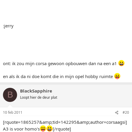
:jerry
ont: ik zou mijn corsa gewoon opbouwen dan na een a1
en als ik da ni doe komt die in mijn opel hobby ruimte
BlackSapphire
B
Loopt hier de deur plat
10 feb 2011
#20
[rquote=1865257&amp;tid=142295&amp;author=corsaagsi]
A3 is voor homo's
[/rquote]