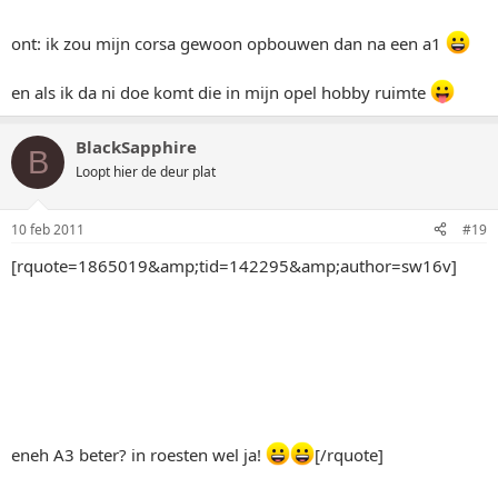
ont: ik zou mijn corsa gewoon opbouwen dan na een a1
en als ik da ni doe komt die in mijn opel hobby ruimte
BlackSapphire
B
Loopt hier de deur plat
10 feb 2011
#19
[rquote=1865019&amp;tid=142295&amp;author=sw16v]
eneh A3 beter? in roesten wel ja!
[/rquote]