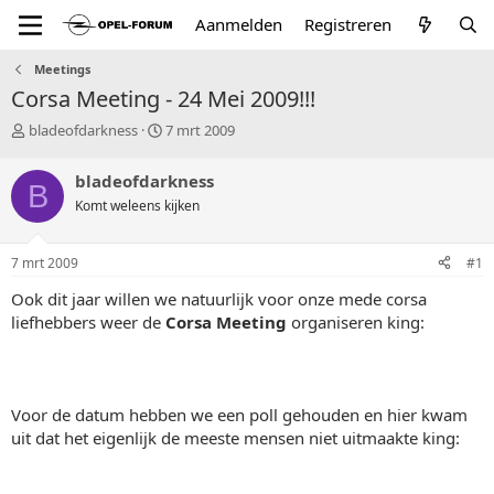
Aanmelden
Registreren
Meetings
Corsa Meeting - 24 Mei 2009!!!
T
S
bladeofdarkness
7 mrt 2009
o
t
p
a
bladeofdarkness
B
i
r
Komt weleens kijken
c
t
s
d
t
a
7 mrt 2009
#1
a
t
r
u
Ook dit jaar willen we natuurlijk voor onze mede corsa
t
m
liefhebbers weer de
Corsa Meeting
organiseren king:
e
r
Voor de datum hebben we een poll gehouden en hier kwam
uit dat het eigenlijk de meeste mensen niet uitmaakte king: