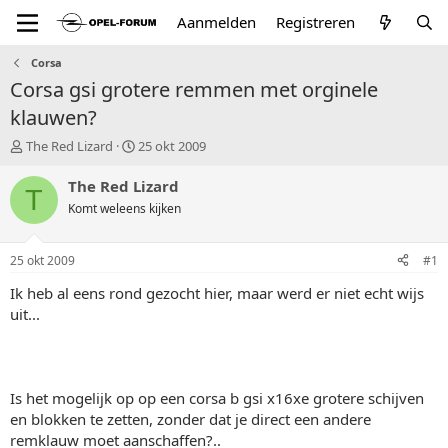
Aanmelden
Registreren
Corsa
Corsa gsi grotere remmen met orginele
klauwen?
T
S
The Red Lizard
25 okt 2009
o
t
p
a
The Red Lizard
T
i
r
Komt weleens kijken
c
t
s
d
t
a
25 okt 2009
#1
a
t
r
u
Ik heb al eens rond gezocht hier, maar werd er niet echt wijs
t
m
uit...
e
r
Is het mogelijk op op een corsa b gsi x16xe grotere schijven
en blokken te zetten, zonder dat je direct een andere
remklauw moet aanschaffen?..