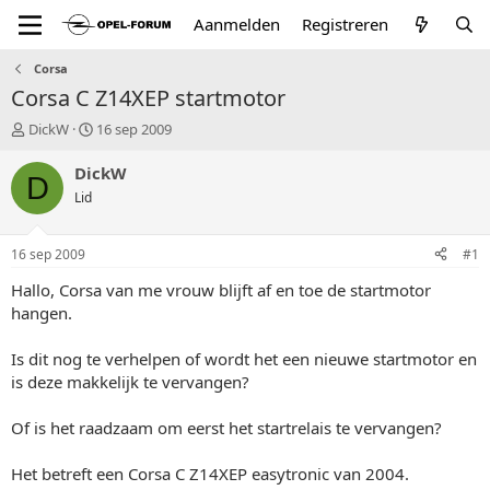
Aanmelden
Registreren
Corsa
Corsa C Z14XEP startmotor
T
S
DickW
16 sep 2009
o
t
p
a
DickW
D
i
r
Lid
c
t
s
d
t
a
16 sep 2009
#1
a
t
r
u
Hallo, Corsa van me vrouw blijft af en toe de startmotor
t
m
hangen.
e
r
Is dit nog te verhelpen of wordt het een nieuwe startmotor en
is deze makkelijk te vervangen?
Of is het raadzaam om eerst het startrelais te vervangen?
Het betreft een Corsa C Z14XEP easytronic van 2004.