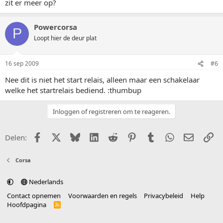
zit er meer op?
Powercorsa
P
Loopt hier de deur plat
16 sep 2009
#6
Nee dit is niet het start relais, alleen maar een schakelaar
welke het startrelais bediend. :thumbup
Inloggen of registreren om te reageren.
Facebook
X (Twitter)
Bluesky
LinkedIn
Reddit
Pinterest
Tumblr
WhatsApp
E-mail
Li
Delen:
Corsa
Nederlands
Contact opnemen
Voorwaarden en regels
Privacybeleid
Help
Hoofdpagina
R
S
S
®
Community platform by XenForo
© 2010-2025 XenForo Ltd.
vertaald door