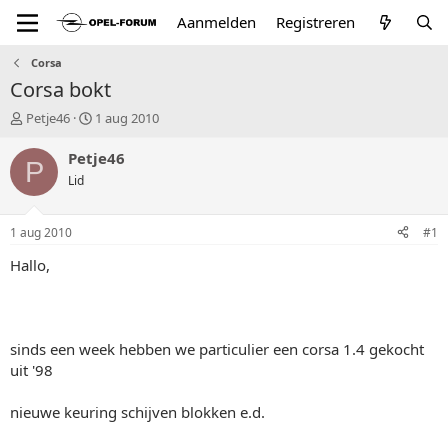
Aanmelden
Registreren
Corsa
Corsa bokt
T
S
Petje46
1 aug 2010
o
t
p
a
Petje46
P
i
r
Lid
c
t
s
d
t
a
1 aug 2010
#1
a
t
r
u
Hallo,
t
m
e
r
sinds een week hebben we particulier een corsa 1.4 gekocht
uit '98
nieuwe keuring schijven blokken e.d.