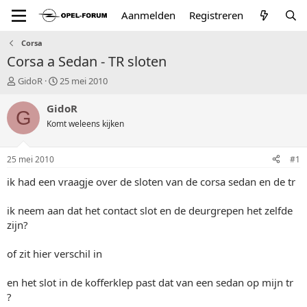
Aanmelden
Registreren
Corsa
Corsa a Sedan - TR sloten
T
S
GidoR
25 mei 2010
o
t
p
a
GidoR
G
i
r
Komt weleens kijken
c
t
s
d
t
a
25 mei 2010
#1
a
t
r
u
ik had een vraagje over de sloten van de corsa sedan en de tr
t
m
e
ik neem aan dat het contact slot en de deurgrepen het zelfde
r
zijn?
of zit hier verschil in
en het slot in de kofferklep past dat van een sedan op mijn tr
?