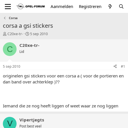
Aanmelden
Registreren
Corsa
corsa a gsi stickers
T
S
C20xe-tr-
5 sep 2010
o
t
p
a
C20xe-tr-
C
i
r
Lid
c
t
s
d
t
a
5 sep 2010
#1
a
t
r
u
originelen gsi stickers voor een corsa a ( voor de portieren en
t
m
dan band over achterklep )??
e
r
Iemand die ze nog heeft liggen of weet waar ze nog liggen
Vipertjegts
V
Post best veel