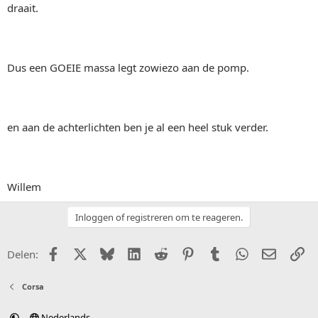
draait.
Dus een GOEIE massa legt zowiezo aan de pomp.
en aan de achterlichten ben je al een heel stuk verder.
Willem
Inloggen of registreren om te reageren.
Facebook
X (Twitter)
Bluesky
LinkedIn
Reddit
Pinterest
Tumblr
WhatsApp
E-mail
Li
Delen:
Corsa
Nederlands