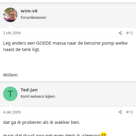
wim-v6
Forumbewoner
3 okt 2009
#12
Leg anders een GOEDE massa naar de benzine pomp welke
naast de tank ligt.
Willem
Ted-Jan
T
Komt weleens kijken
4 okt 2009
#13
dat ga ik proberen als ik wakker ben.
maar dat duurt nog wel even denk ik :sleeping