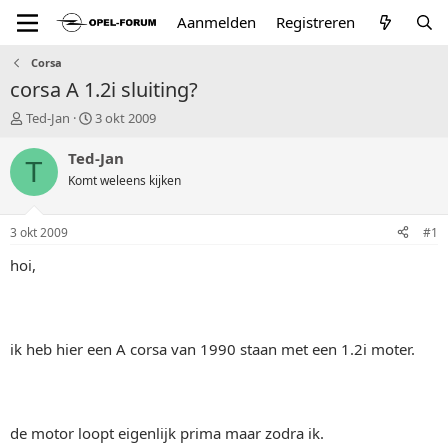
Aanmelden
Registreren
Corsa
corsa A 1.2i sluiting?
T
S
Ted-Jan
3 okt 2009
o
t
p
a
Ted-Jan
T
i
r
Komt weleens kijken
c
t
s
d
t
a
3 okt 2009
#1
a
t
r
u
hoi,
t
m
e
r
ik heb hier een A corsa van 1990 staan met een 1.2i moter.
de motor loopt eigenlijk prima maar zodra ik.