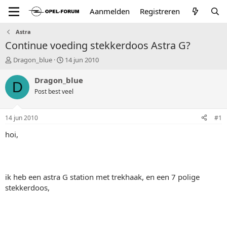
Aanmelden
Registreren
Astra
Continue voeding stekkerdoos Astra G?
T
S
Dragon_blue
14 jun 2010
o
t
p
a
Dragon_blue
D
i
r
Post best veel
c
t
s
d
t
a
14 jun 2010
#1
a
t
r
u
hoi,
t
m
e
r
ik heb een astra G station met trekhaak, en een 7 polige
stekkerdoos,