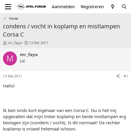
Aanmelden
Registreren
Corsa
condens / vocht in koplamp en mistlampen
Corsa C
T
S
mr_faya
13 feb 2011
o
t
p
a
mr_faya
M
i
r
Lid
c
t
s
d
t
a
13 feb 2011
#1
a
t
r
u
Hallo!
t
m
e
r
Ik ben sinds kort eigenaar van een Corsa C. Nu is het mij
opgevallen dat mijn linker koplamp en beide mistlampen erg
beslagen zijn (condens / vocht). Is dit normaal? De rechter
koplamp is vrijwel helemaal schoon.