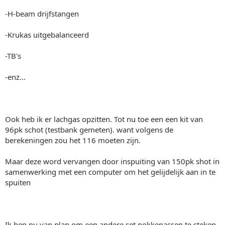
-H-beam drijfstangen
-Krukas uitgebalanceerd
-TB's
-enz...
Ook heb ik er lachgas opzitten. Tot nu toe een een kit van
96pk schot (testbank gemeten). want volgens de
berekeningen zou het 116 moeten zijn.
Maar deze word vervangen door inspuiting van 150pk shot in
samenwerking met een computer om het gelijdelijk aan in te
spuiten
Ik ben nu van plan om een andere set nokkenassen te steken