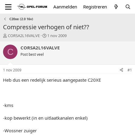
Aanmelden
Registreren
C20xe (2.0 16v)
Compressie verhogen of niet??
T
S
CORSA2L16VALVE
1 nov 2009
o
t
p
a
CORSA2L16VALVE
C
i
r
Post best veel
c
t
s
d
t
a
1 nov 2009
#1
a
t
r
u
Heb dus een redelijk serieus aangepaste C20XE
t
m
e
r
-kms
-kop bewerkt (in en uitlaatkanalen enkel)
-Wossner zuiger