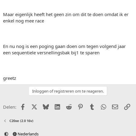
Maar eigenlijk heeft het geen zin om dit te doen omdat ik er
enkel nog mee race
En nu nog is een poging gaan doen om tegen volgend jaar
een sequentiele versnellingsbak bij1 te sparen
greetz
Inloggen of registreren om te reageren.
Facebook
X (Twitter)
Bluesky
LinkedIn
Reddit
Pinterest
Tumblr
WhatsApp
E-mail
Li
Delen:
C20xe (2.0 16v)
Nederlands