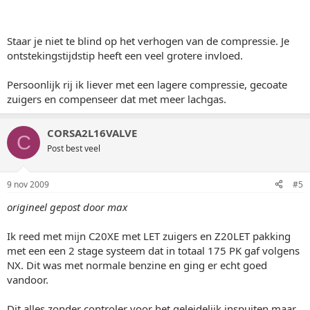
Staar je niet te blind op het verhogen van de compressie. Je
ontstekingstijdstip heeft een veel grotere invloed.
Persoonlijk rij ik liever met een lagere compressie, gecoate
zuigers en compenseer dat met meer lachgas.
CORSA2L16VALVE
C
Post best veel
9 nov 2009
#5
origineel gepost door max
Ik reed met mijn C20XE met LET zuigers en Z20LET pakking
met een een 2 stage systeem dat in totaal 175 PK gaf volgens
NX. Dit was met normale benzine en ging er echt goed
vandoor.
Dit alles zonder controler voor het geleidelijk inspuiten maar