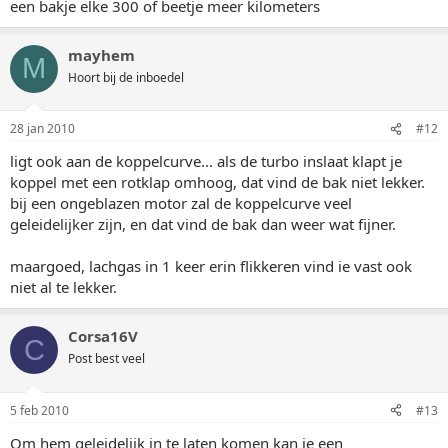
een bakje elke 300 of beetje meer kilometers
mayhem
M
Hoort bij de inboedel
28 jan 2010
#12
ligt ook aan de koppelcurve... als de turbo inslaat klapt je
koppel met een rotklap omhoog, dat vind de bak niet lekker.
bij een ongeblazen motor zal de koppelcurve veel
geleidelijker zijn, en dat vind de bak dan weer wat fijner.
maargoed, lachgas in 1 keer erin flikkeren vind ie vast ook
niet al te lekker.
Corsa16V
C
Post best veel
5 feb 2010
#13
Om hem geleidelijk in te laten komen kan je een