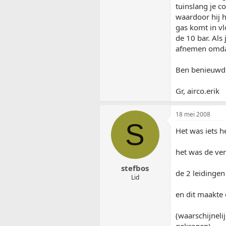
tuinslang je c
waardoor hij h
gas komt in vl
de 10 bar. Als 
afnemen omdat
Ben benieuwd 
Gr, airco.erik
18 mei 2008
S
Het was iets h
het was de ven
stefbos
de 2 leidingen
Lid
en dit maakte 
(waarschijneli