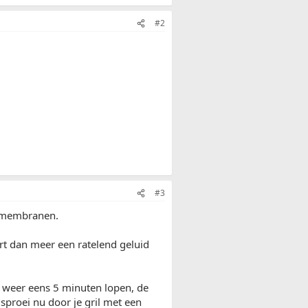
#2
#3
f membranen.
oort dan meer een ratelend geluid
m weer eens 5 minuten lopen, de
 sproei nu door je gril met een