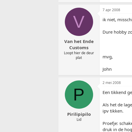
7 apr 2008
V
ik niet, missch
Dure hobby zo
Van het Ende
Customs
Loopt hier de deur
mvg,
plat
John
2 mei 2008
P
Een tikkend ge
Als het de lag
ipv tikken.
Pirilipipilo
Lid
Proefje: schak
druk in de hog