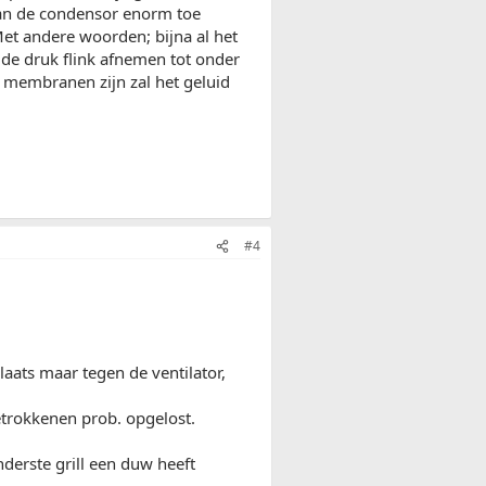
 van de condensor enorm toe
et andere woorden; bijna al het
 de druk flink afnemen tot onder
 of membranen zijn zal het geluid
#4
laats maar tegen de ventilator,
etrokkenen prob. opgelost.
derste grill een duw heeft