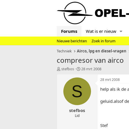
Forums
Wat is er nieuw
Nieuwe berichten
Zoek in forum
Techniek
Airco, lpg en diesel-vragen
compresor van airco
T
S
stefbos
28 mrt 2008
o
t
p
a
28 mrt 2008
i
r
S
help als ik de
c
t
s
d
t
a
geluid.alsof d
a
t
stefbos
r
u
t
m
Lid
e
Stef
r