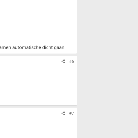
 ramen automatische dicht gaan.
#6
#7