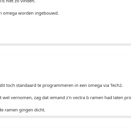
 Tis niet zo vinden.
een omega worden ingebouwd.
 dit toch standaard te programmeren in een omega via Tech2.
atst wel vernomen, zag dat iemand z'n vectra b ramen had laten 
de ramen gingen dicht.