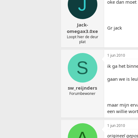
J
oke dan moet 
Jack-
Gr jack
omegax3.0xe
Loopt hier de deur
plat
1 jun 2010
S
ik ga het bin
gaan we is leu
sw_reijnders
Forumbewoner
maar mijn erva
een willie wor
1 jun 2010
A
origineel gepo