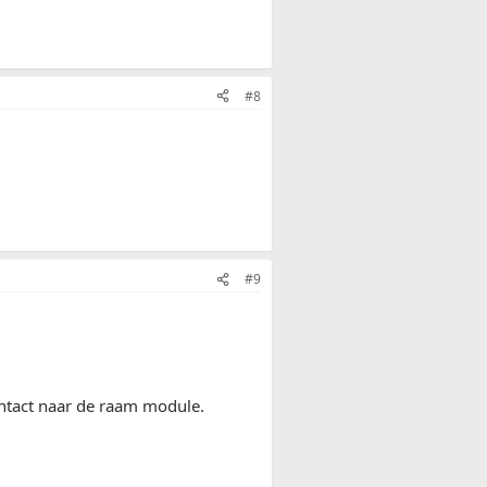
#8
#9
ontact naar de raam module.