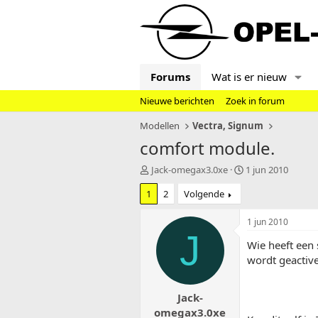
Forums
Wat is er nieuw
Nieuwe berichten
Zoek in forum
Modellen
Vectra, Signum
comfort module.
T
S
Jack-omegax3.0xe
1 jun 2010
o
t
1
2
Volgende
p
a
i
r
c
t
1 jun 2010
s
d
J
Wie heeft een
t
a
a
t
wordt geactiv
r
u
t
m
Jack-
e
r
omegax3.0xe