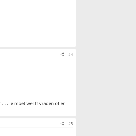
#4
 . . je moet wel ff vragen of er
#5