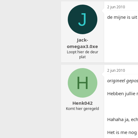
2 jun 2010
J
de mijne is uit
Jack-
omegax3.0xe
Loopt hier de deur
plat
2 jun 2010
H
origineel gepos
Hebben jullie 
Henk042
Komt hier geregeld
Hahaha ja, ech
Het is me nog 