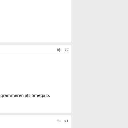
#2
programmeren als omega b.
#3