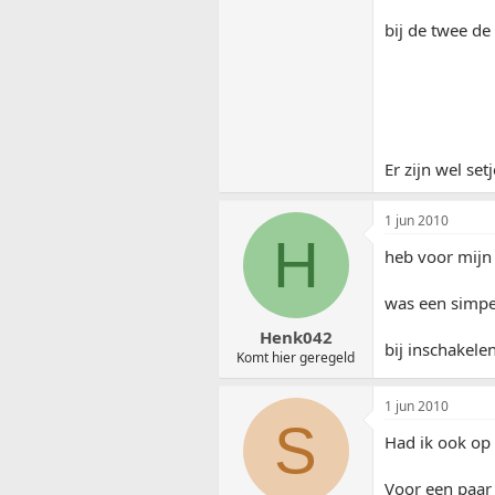
bij de twee de 
Er zijn wel se
1 jun 2010
H
heb voor mijn 
was een simpel
Henk042
bij inschakele
Komt hier geregeld
1 jun 2010
S
Had ik ook op 
Voor een paar t