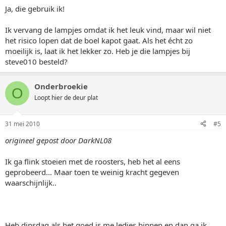
Ja, die gebruik ik!
Ik vervang de lampjes omdat ik het leuk vind, maar wil niet
het risico lopen dat de boel kapot gaat. Als het écht zo
moeilijk is, laat ik het lekker zo. Heb je die lampjes bij
steve010 besteld?
Onderbroekie
O
Loopt hier de deur plat
31 mei 2010
#5
origineel gepost door DarkNL08
Ik ga flink stoeien met de roosters, heb het al eens
geprobeerd... Maar toen te weinig kracht gegeven
waarschijnlijk..
Heb dinsdag als het goed is me ledjes binnen en dan ga ik