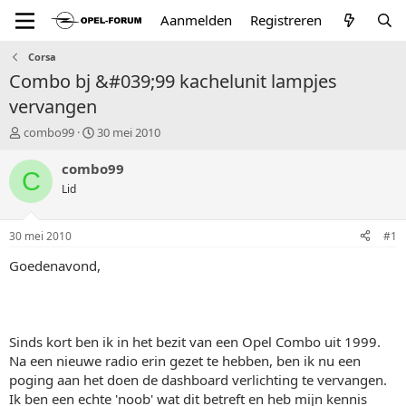
Aanmelden
Registreren
Corsa
Combo bj &#039;99 kachelunit lampjes
vervangen
T
S
combo99
30 mei 2010
o
t
p
a
combo99
C
i
r
Lid
c
t
s
d
t
a
30 mei 2010
#1
a
t
r
u
Goedenavond,
t
m
e
r
Sinds kort ben ik in het bezit van een Opel Combo uit 1999.
Na een nieuwe radio erin gezet te hebben, ben ik nu een
poging aan het doen de dashboard verlichting te vervangen.
Ik ben een echte 'noob' wat dit betreft en heb mijn kennis