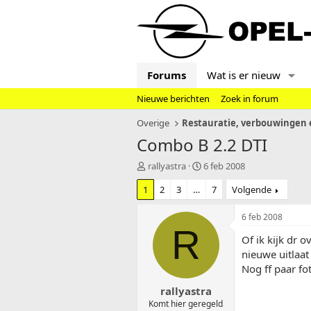
Forums
Wat is er nieuw
Nieuwe berichten
Zoek in forum
Overige
Restauratie, verbouwingen e
Combo B 2.2 DTI
T
S
rallyastra
6 feb 2008
o
t
1
2
3
…
7
Volgende
p
a
i
r
c
t
6 feb 2008
s
d
R
Of ik kijk dr
t
a
a
t
nieuwe uitlaa
r
u
Nog ff paar fo
t
m
rallyastra
e
r
Komt hier geregeld