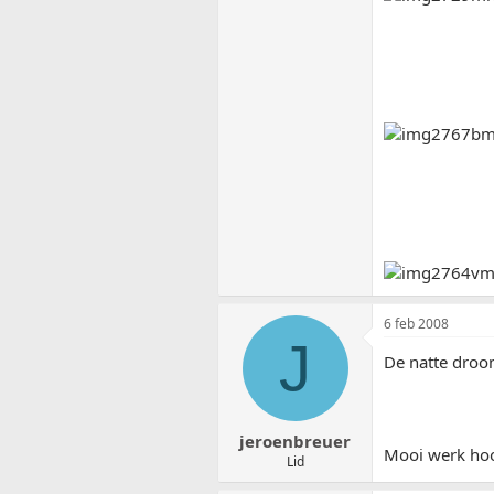
6 feb 2008
J
De natte droo
jeroenbreuer
Mooi werk hoo
Lid