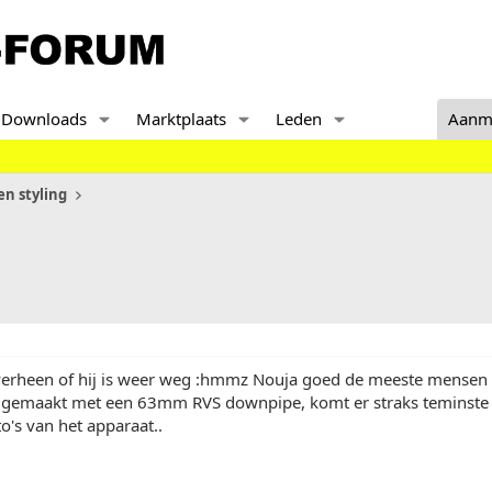
Downloads
Marktplaats
Leden
Aanm
n styling
 overheen of hij is weer weg :hmmz Nouja goed de meeste mense
t gemaakt met een 63mm RVS downpipe, komt er straks teminste b
to's van het apparaat..