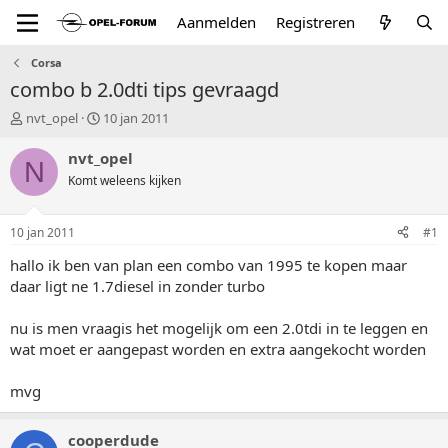
Aanmelden
Registreren
Corsa
combo b 2.0dti tips gevraagd
T
S
nvt_opel
10 jan 2011
o
t
p
a
nvt_opel
N
i
r
Komt weleens kijken
c
t
s
d
t
a
10 jan 2011
#1
a
t
r
u
hallo ik ben van plan een combo van 1995 te kopen maar
t
m
daar ligt ne 1.7diesel in zonder turbo
e
r
nu is men vraagis het mogelijk om een 2.0tdi in te leggen en
wat moet er aangepast worden en extra aangekocht worden
mvg
cooperdude