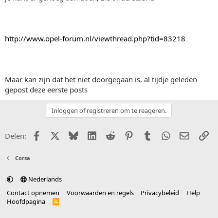
http://www.opel-forum.nl/viewthread.php?tid=83218
Maar kan zijn dat het niet doorgegaan is, al tijdje geleden
gepost deze eerste posts
Inloggen of registreren om te reageren.
Facebook
X (Twitter)
Bluesky
LinkedIn
Reddit
Pinterest
Tumblr
WhatsApp
E-mail
Li
Delen:
Corsa
Nederlands
Contact opnemen
Voorwaarden en regels
Privacybeleid
Help
Hoofdpagina
R
S
S
®