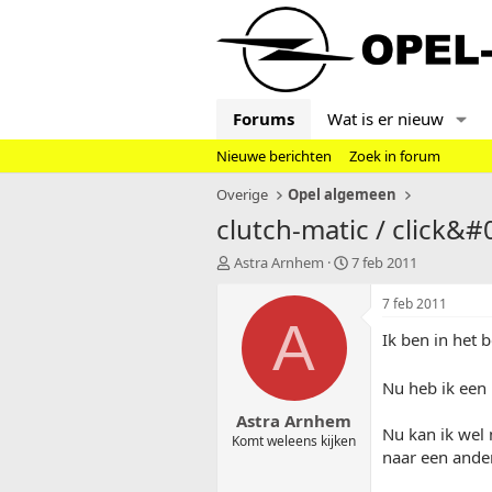
Forums
Wat is er nieuw
Nieuwe berichten
Zoek in forum
Overige
Opel algemeen
clutch-matic / click&#
T
S
Astra Arnhem
7 feb 2011
o
t
p
a
7 feb 2011
i
r
A
Ik ben in het 
c
t
s
d
t
a
Nu heb ik een
a
t
Astra Arnhem
r
u
Nu kan ik wel 
t
m
Komt weleens kijken
naar een ande
e
r