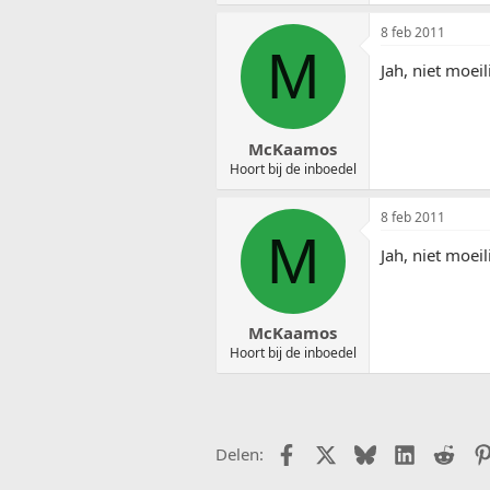
8 feb 2011
M
Jah, niet moe
McKaamos
Hoort bij de inboedel
8 feb 2011
M
Jah, niet moe
McKaamos
Hoort bij de inboedel
Facebook
X (Twitter)
Bluesky
LinkedIn
Redd
Delen: