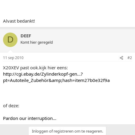
Alvast bedankt!
DEEF
D
Komt hier geregeld
11 sep 2010
#2
X20XEV past ook.kijk hier eens:
http://cgi.ebay.de/Zylinderkopf-gen...?
pt=Autoteile_Zubehör&amp;hash=item27b0e32f9a
of deze:
Pardon our interruption...
Inloggen of registreren om te reageren.