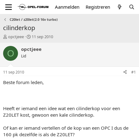
Aanmelden
Registreren
C20let / z20let(2.0 16v turbo)
cilinderkop
T
S
opctjeee
11 sep 2010
o
t
p
a
opctjeee
O
i
r
Lid
c
t
s
d
t
a
11 sep 2010
#1
a
t
r
u
Beste forum leden,
t
m
e
r
Heeft er iemand een idee wat een cilinderkop voor een
Z20LET kost, gewoon een kale cilinderkop.
Of kan er iemand vertellen of de kop van een OPC I dus de
160 pk dezelfde is als de Z20LET?