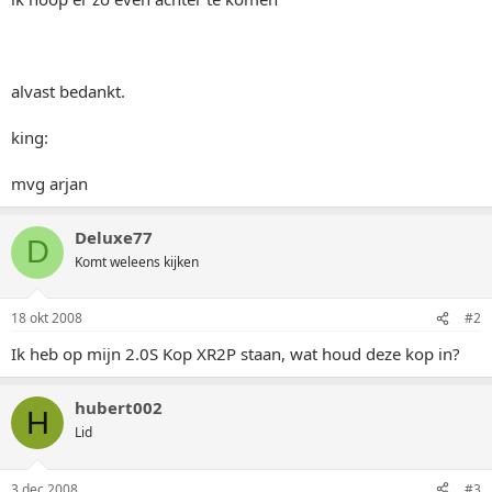
alvast bedankt.
king:
mvg arjan
Deluxe77
D
Komt weleens kijken
18 okt 2008
#2
Ik heb op mijn 2.0S Kop XR2P staan, wat houd deze kop in?
hubert002
H
Lid
3 dec 2008
#3