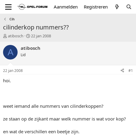
Aanmelden
Registreren
Cih
cilinderkop nummers??
T
S
atibosch
22 jan 2008
o
t
p
a
atibosch
A
i
r
Lid
c
t
s
d
t
a
22 jan 2008
#1
a
t
r
u
hoi.
t
m
e
r
weet iemand alle nummers van cilinderkoppen?
ze staan op de zijkant maar welk nummer is wat voor kop?
en wat de verschillen een beetje zijn.