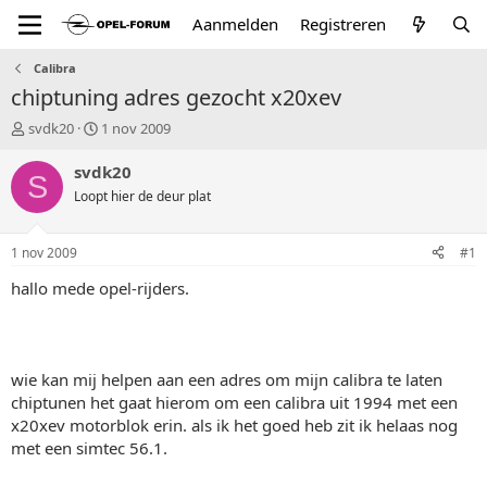
Aanmelden
Registreren
Calibra
chiptuning adres gezocht x20xev
T
S
svdk20
1 nov 2009
o
t
p
a
svdk20
S
i
r
Loopt hier de deur plat
c
t
s
d
t
a
1 nov 2009
#1
a
t
r
u
hallo mede opel-rijders.
t
m
e
r
wie kan mij helpen aan een adres om mijn calibra te laten
chiptunen het gaat hierom om een calibra uit 1994 met een
x20xev motorblok erin. als ik het goed heb zit ik helaas nog
met een simtec 56.1.