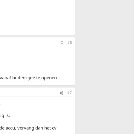
#6
 vanaf buitenzijde te openen.
#7
.
g is.
de accu, vervang dan het cv