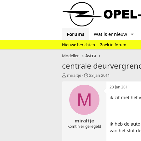
Forums
Wat is er nieuw
Nieuwe berichten
Zoek in forum
Modellen
Astra
centrale deurvergren
T
S
miraltje
23 jan 2011
o
t
p
a
23 jan 2011
i
r
M
ik zit met het
c
t
s
d
t
a
a
t
miraltje
r
u
ik heb de aut
t
m
Komt hier geregeld
van het slot d
e
r