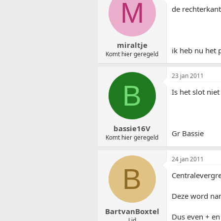
M
de rechterkant 
miraltje
ik heb nu het 
Komt hier geregeld
23 jan 2011
B
Is het slot nie
bassie16V
Gr Bassie
Komt hier geregeld
24 jan 2011
B
Centralevergr
Deze word name
BartvanBoxtel
Dus even + en
Lid