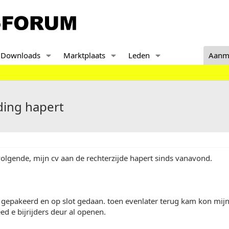
Downloads
Marktplaats
Leden
Aanm
ding hapert
 volgende, mijn cv aan de rechterzijde hapert sinds vanavond.
o gepakeerd en op slot gedaan. toen evenlater terug kam kon mij
eed e bijrijders deur al openen.