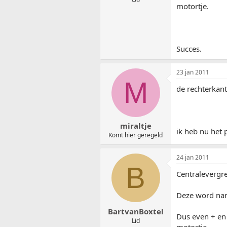
motortje.
Succes.
23 jan 2011
M
de rechterkant 
miraltje
ik heb nu het 
Komt hier geregeld
24 jan 2011
B
Centralevergr
Deze word name
BartvanBoxtel
Dus even + en
Lid