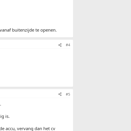
 vanaf buitenzijde te openen.
#4
#5
.
g is.
de accu, vervang dan het cv