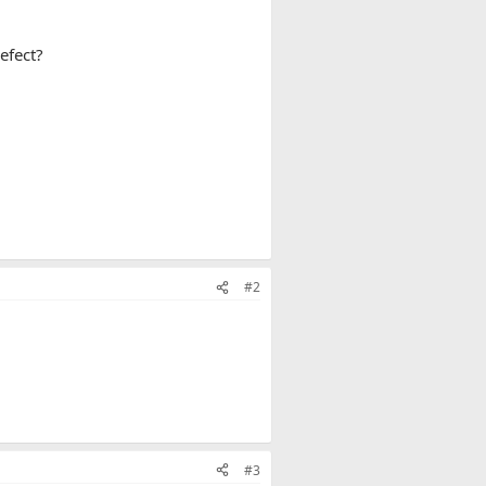
efect?
#2
#3