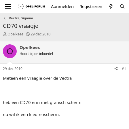
Aanmelden
Registreren
Vectra, Signum
CD70 vraagje
T
S
Opelkees
29 dec 2010
o
t
p
a
Opelkees
O
i
r
Hoort bij de inboedel
c
t
s
d
t
a
29 dec 2010
#1
a
t
r
u
Meteen een vraagie over de Vectra
t
m
e
r
heb een CD70 erin met grafisch scherm
nu wil ik een kleurenscherm.