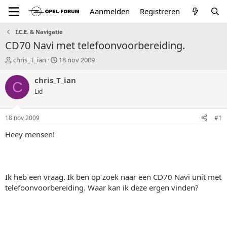
Aanmelden
Registreren
I.C.E. & Navigatie
CD70 Navi met telefoonvoorbereiding.
T
S
chris_T_ian
18 nov 2009
o
t
p
a
chris_T_ian
C
i
r
Lid
c
t
s
d
t
a
18 nov 2009
#1
a
t
r
u
Heey mensen!
t
m
e
r
Ik heb een vraag. Ik ben op zoek naar een CD70 Navi unit met
telefoonvoorbereiding. Waar kan ik deze ergen vinden?