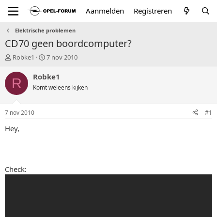
Aanmelden
Registreren
Elektrische problemen
CD70 geen boordcomputer?
T
S
Robke1
7 nov 2010
o
t
p
a
Robke1
R
i
r
Komt weleens kijken
c
t
s
d
t
a
7 nov 2010
#1
a
t
r
u
Hey,
t
m
e
r
Check: