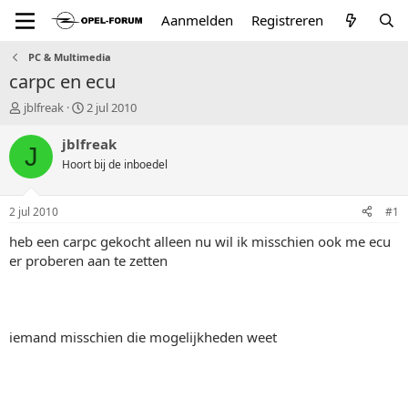
Aanmelden
Registreren
PC & Multimedia
carpc en ecu
T
S
jblfreak
2 jul 2010
o
t
p
a
jblfreak
J
i
r
Hoort bij de inboedel
c
t
s
d
t
a
2 jul 2010
#1
a
t
r
u
heb een carpc gekocht alleen nu wil ik misschien ook me ecu
t
m
er proberen aan te zetten
e
r
iemand misschien die mogelijkheden weet