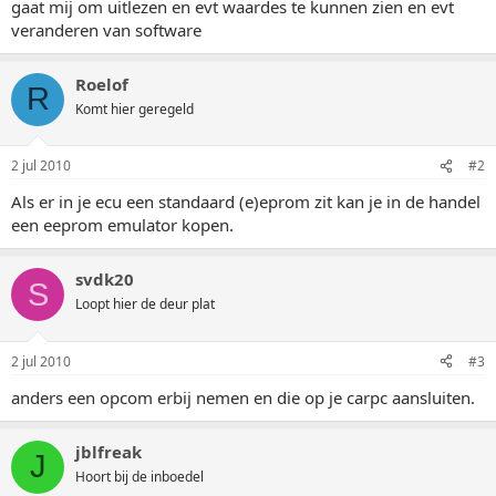
gaat mij om uitlezen en evt waardes te kunnen zien en evt
veranderen van software
Roelof
R
Komt hier geregeld
2 jul 2010
#2
Als er in je ecu een standaard (e)eprom zit kan je in de handel
een eeprom emulator kopen.
svdk20
S
Loopt hier de deur plat
2 jul 2010
#3
anders een opcom erbij nemen en die op je carpc aansluiten.
jblfreak
J
Hoort bij de inboedel