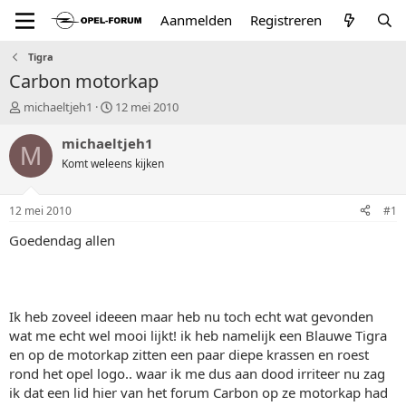
Aanmelden
Registreren
Tigra
Carbon motorkap
T
S
michaeltjeh1
12 mei 2010
o
t
p
a
michaeltjeh1
M
i
r
Komt weleens kijken
c
t
s
d
t
a
12 mei 2010
#1
a
t
r
u
Goedendag allen
t
m
e
r
Ik heb zoveel ideeen maar heb nu toch echt wat gevonden
wat me echt wel mooi lijkt! ik heb namelijk een Blauwe Tigra
en op de motorkap zitten een paar diepe krassen en roest
rond het opel logo.. waar ik me dus aan dood irriteer nu zag
ik dat een lid hier van het forum Carbon op ze motorkap had