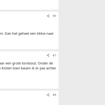
#6
en. Dan het geheel een tikkie naar
#7
daar een grote torxbout. Onder de
e kloten toen kwam ik er pas achter
#8