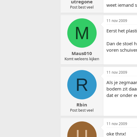
utregone
weet iemand so
Post best veel
11 nov 2009
M
Eerst het plas
Dan de stoel h
voren schuiven
Maus010
Komt weleens kijken
11 nov 2009
R
Als je zegmaar
bodem zit daar
dat er onder 
Rbin
Post best veel
11 nov 2009
U
oke thnx!