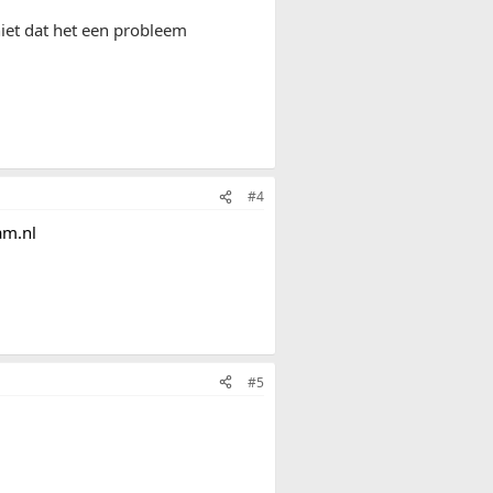
niet dat het een probleem
#4
am.nl
#5