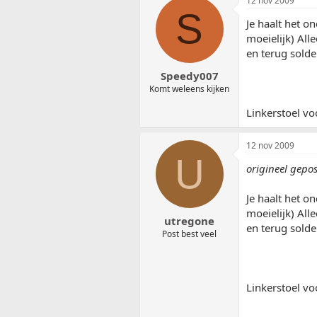
12 nov 2009
S
Je haalt het o
moeielijk) All
en terug sold
Speedy007
Komt weleens kijken
Linkerstoel vo
12 nov 2009
U
origineel gepo
Je haalt het o
moeielijk) All
utregone
en terug sold
Post best veel
Linkerstoel vo