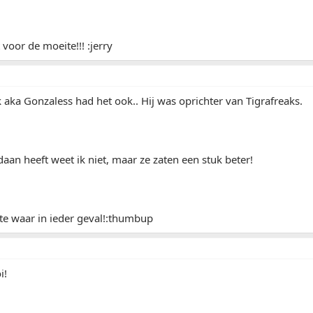
 voor de moeite!!! :jerry
k aka Gonzaless had het ook.. Hij was oprichter van Tigrafreaks.
daan heeft weet ik niet, maar ze zaten een stuk beter!
te waar in ieder geval!:thumbup
i!