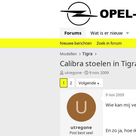
Forums
Wat is er nieuw
Nieuwe berichten
Zoek in forum
Modellen
Tigra
Calibra stoelen in Tigr
T
S
utregone
9 nov 2009
o
t
1
2
Volgende
p
a
i
r
c
t
9 nov 2009
s
d
U
Wie kan mij ve
t
a
a
t
r
u
t
m
utregone
e
En zo ja, hoe 
r
Post best veel