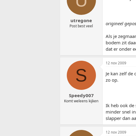
U
utregone
origineel gepo
Post best veel
Als je zegmaar
bodem zit daar
dat er onder 
12 nov 2009
S
Je kan zelf de
zo op.
Speedy007
Komt weleens kijken
Ik heb ook de 
minder snel in
slapper dan aa
12 nov 2009