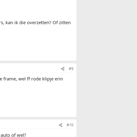
, kan ik die overzetten? Of zitten
#9
 frame, wel ff rode klipje erin
#10
 auto of wel?