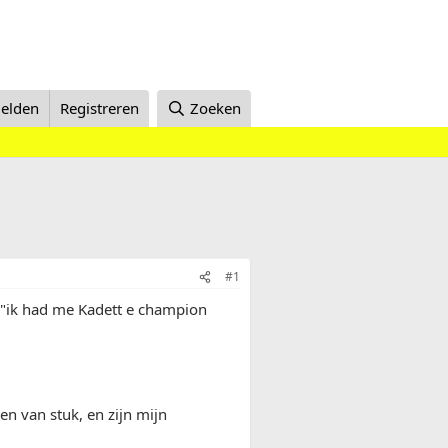
elden
Registreren
Zoeken
#1
l "ik had me Kadett e champion
en van stuk, en zijn mijn