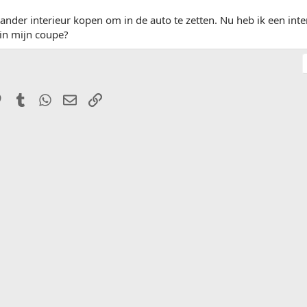
 ander interieur kopen om in de auto te zetten. Nu heb ik een int
in mijn coupe?
it
Pinterest
Tumblr
WhatsApp
E-mail
Link