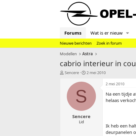
Forums
Wat is er nieuw
Nieuwe berichten
Zoek in forum
Modellen
Astra
cabrio interieur in co
T
S
Sencere
2 mei 2010
o
t
p
a
2 mei 2010
i
r
S
Na een tijdje 
c
t
s
d
helaas verkoch
t
a
a
t
Sencere
r
u
t
m
Lid
Ik heb een hal
e
deurpanelen ook
r