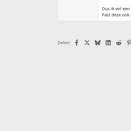
Dus ik wil een
Past deze ook 
Facebook
X (Twitter)
Bluesky
LinkedIn
Redd
Delen: