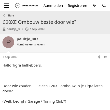
Aanmelden
Registreren
Tigra
C20XE Ombouw beste door wie?
T
S
paultje_007
7 sep 2009
o
t
p
a
paultje_007
P
i
r
Komt weleens kijken
c
t
s
d
t
a
7 sep 2009
#1
a
t
r
u
Hallo Tigra liefhebbers,
t
m
e
r
Door wie zouden jullie een C20XE ombouw in je Tigra laten
doen?
(Welk bedrijf / Garage / Tuning Club?)