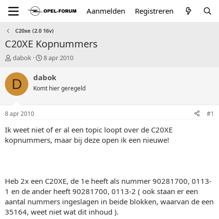
Aanmelden
Registreren
C20xe (2.0 16v)
C20XE Kopnummers
T
S
dabok
8 apr 2010
o
t
p
a
dabok
D
i
r
Komt hier geregeld
c
t
s
d
t
a
8 apr 2010
#1
a
t
r
u
Ik weet niet of er al een topic loopt over de C20XE
t
m
kopnummers, maar bij deze open ik een nieuwe!
e
r
Heb 2x een C20XE, de 1e heeft als nummer 90281700, 0113-
1 en de ander heeft 90281700, 0113-2 ( ook staan er een
aantal nummers ingeslagen in beide blokken, waarvan de een
35164, weet niet wat dit inhoud ).