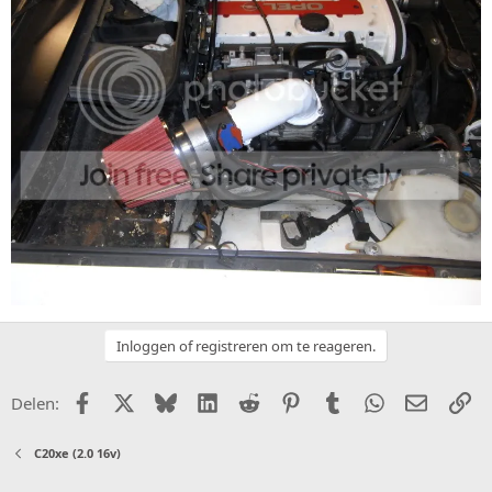
Inloggen of registreren om te reageren.
Facebook
X (Twitter)
Bluesky
LinkedIn
Reddit
Pinterest
Tumblr
WhatsApp
E-mail
Li
Delen:
C20xe (2.0 16v)