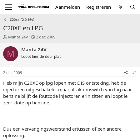
Aanmelden
Registreren
C20xe (2.0 16v)
C20XE en LPG
T
S
Manta 24V
2 dec 2009
o
t
p
a
Manta 24V
M
i
r
Loopt hier de deur plat
c
t
s
d
t
a
2 dec 2009
#1
a
t
r
u
Heb mijn C20XE op lpg lopen met DIS ontsteking, heb de
t
m
injectoren uitgeschakeld, maar als ik omswitch van lpg naar
e
benzine blijft de foutcode injectoren erin zitten en loopt ie
r
zeer klote op benzine.
Dus een vervangingsweerstand ertussen of een andere
oplossing.