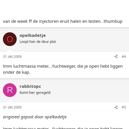
van de week ff de injectoren eruit halen en testen. :thumbup
opelkadetje
O
Loopt hier de deur plat
31 okt 2009
#4
lmm luchtmassa meter.. /luchtweger, die je open hebt liggen
onder de kap.
rabbitopc
R
Komt hier geregeld
31 okt 2009
#5
origineel gepost door opelkadetje
lmm luchtmassa meter.. /luchtweger, die je open hebt liggen