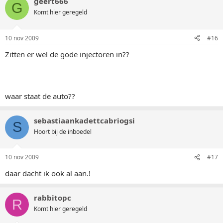
geert666
G
Komt hier geregeld
10 nov 2009
#16
Zitten er wel de gode injectoren in??
waar staat de auto??
sebastiaankadettcabriogsi
S
Hoort bij de inboedel
10 nov 2009
#17
daar dacht ik ook al aan.!
rabbitopc
R
Komt hier geregeld