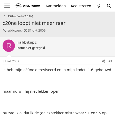
Aanmelden
Registreren
C20ne/seh (2.0 8v)
c20ne loopt niet meer raar
T
S
rabbitopc
31 okt 2009
o
t
p
a
rabbitopc
R
i
r
Komt hier geregeld
c
t
s
d
t
a
31 okt 2009
#1
a
t
r
u
ik heb mijn c20ne gereviseerd en in mijn kadett 1.6 gebouwd
t
m
e
r
maar nu wil hij niet lekker lopen
nu zag ik al dat ik de (gele) stekker miste waar 91 en 95 op