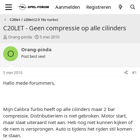
Aanmelden
Registreren
C20let / z20let(2.0 16v turbo)
C20LET - Geen compressie op alle cilinders
T
S
Orang-pinda
5 mei 2010
o
t
p
a
Orang-pinda
O
i
r
Post best veel
c
t
s
d
t
a
5 mei 2010
#1
a
t
r
u
Hallo mede-forummers,
t
m
e
r
Mijn Calibra Turbo heeft op alle cilinders maar 2 bar
compressie. Distributieriem is niet gebroken. Motor start,
maar slaat uiteraard niet aan. Heb nog niet kunnen kijken of
de riem is versprongen. Auto is tijdens het rijden stil komen
te staan.