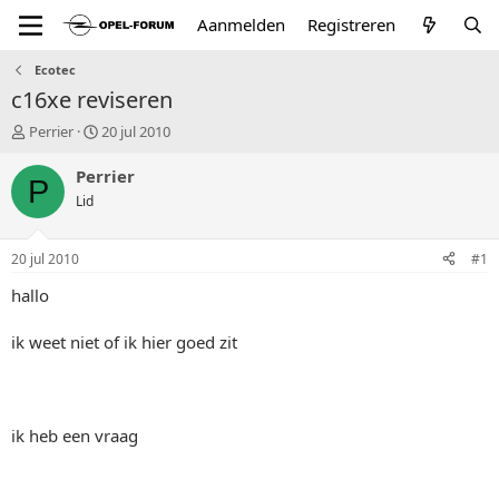
Aanmelden
Registreren
Ecotec
c16xe reviseren
T
S
Perrier
20 jul 2010
o
t
p
a
Perrier
P
i
r
Lid
c
t
s
d
t
a
20 jul 2010
#1
a
t
r
u
hallo
t
m
e
ik weet niet of ik hier goed zit
r
ik heb een vraag