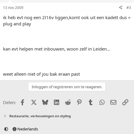
13 nov 2009
#3
ik heb evt nog een 2l16v liggen,komt ook uit een kadett dus =
plug and play
kan evt helpen met inbouwen, woon zelf in Leiden...
weet alleen niet of jou bak eraan past
Inloggen of registreren om te reageren.
Facebook
X (Twitter)
Bluesky
LinkedIn
Reddit
Pinterest
Tumblr
WhatsApp
E-mail
Li
Delen:
Restauratie, verbouwingen en styling
Nederlands