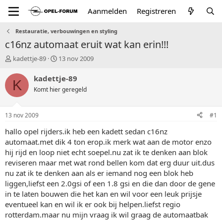
Aanmelden
Registreren
Restauratie, verbouwingen en styling
c16nz automaat eruit wat kan erin!!!
T
S
kadettje-89
13 nov 2009
o
t
p
a
kadettje-89
K
i
r
Komt hier geregeld
c
t
s
d
t
a
13 nov 2009
#1
a
t
r
u
hallo opel rijders.ik heb een kadett sedan c16nz
t
m
automaat.met dik 4 ton erop.ik merk wat aan de motor enzo
e
hij rijd en loop niet echt soepel.nu zat ik te denken aan blok
r
reviseren maar met wat rond bellen kom dat erg duur uit.dus
nu zat ik te denken aan als er iemand nog een blok heb
liggen,liefst een 2.0gsi of een 1.8 gsi en die dan door de gene
in te laten bouwen die het kan en wil voor een leuk prijsje
eventueel kan en wil ik er ook bij helpen.liefst regio
rotterdam.maar nu mijn vraag ik wil graag de automaatbak