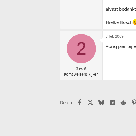
alvast bedankt
Hielke Bosch
7 feb 2009
2
Vorig jaar bij
2cv6
Komt weleens kijken
Facebook
X (Twitter)
Bluesky
LinkedIn
Redd
Delen: