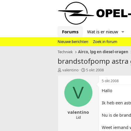
Forums
Wat is er nieuw
Nieuwe berichten
Zoek in forum
Techniek
Airco, lpg en diesel-vragen
brandstofpomp astra g
T
S
valentino
5 okt 2008
o
t
p
a
5 okt 2008
i
r
V
Hallo
c
t
s
d
t
a
Ik heb een ast
a
t
valentino
r
u
Nu is de bran
t
m
Lid
e
Weet iemand wa
r