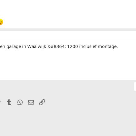
 een garage in Waalwijk &#8364; 1200 inclusief montage.
it
Pinterest
Tumblr
WhatsApp
E-mail
Link